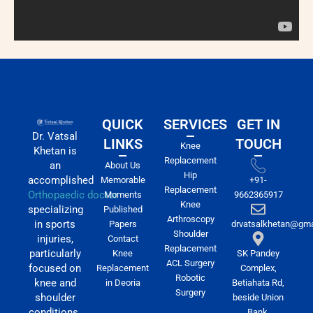
QUICK
SERVICES
GET IN
Dr. Vatsal
LINKS
TOUCH
Knee
Khetan is
Replacement
an
About Us
Hip
accomplished
Memorable
+91-
Replacement
Orthopaedic doctor
Moments
9662365917
Knee
specializing
Published
Arthroscopy
in sports
Papers
drvatsalkhetan@gma
Shoulder
injuries,
Contact
Replacement
particularly
Knee
SK Pandey
ACL Surgery
focused on
Replacement
Complex,
Robotic
knee and
in Deoria
Betiahata Rd,
Surgery
shoulder
beside Union
conditions.
Bank,