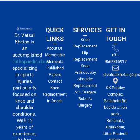
QUICK
SERVICES
GET IN
Dr. Vatsal
LINKS
TOUCH
Knee
Khetan is
Replacement
an
About Us
Hip
accomplished
Memorable
+91-
Replacement
Orthopaedic doctor
Moments
9662365917
Knee
specializing
Published
Arthroscopy
in sports
Papers
drvatsalkhetan@gma
Shoulder
injuries,
Contact
Replacement
particularly
Knee
SK Pandey
ACL Surgery
focused on
Replacement
Complex,
Robotic
knee and
in Deoria
Betiahata Rd,
Surgery
shoulder
beside Union
conditions.
Bank,
With 12
Betiahata,
years of
Gorakhpur,
experience,
Uttar Pradesh